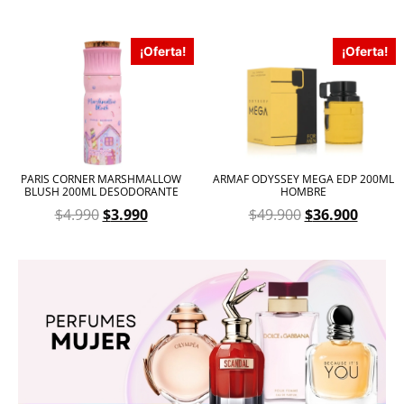
¡Oferta!
¡Oferta!
PARIS CORNER MARSHMALLOW
ARMAF ODYSSEY MEGA EDP 200ML
BLUSH 200ML DESODORANTE
HOMBRE
$
4.990
$
3.990
$
49.900
$
36.900