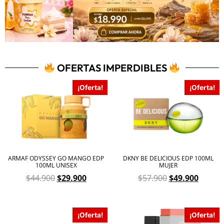
OFERTAS IMPERDIBLES
¡Oferta!
¡Oferta!
ARMAF ODYSSEY GO MANGO EDP
DKNY BE DELICIOUS EDP 100ML
100ML UNISEX
MUJER
$
44.900
$
29.900
$
57.900
$
49.900
¡Oferta!
¡Oferta!