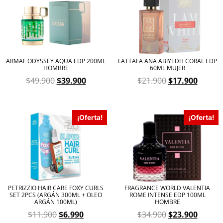
ARMAF ODYSSEY AQUA EDP 200ML
LATTAFA ANA ABIYEDH CORAL EDP
HOMBRE
60ML MUJER
$
49.900
$
39.900
$
21.900
$
17.900
¡Oferta!
¡Oferta!
PETRIZZIO HAIR CARE FOXY CURLS
FRAGRANCE WORLD VALENTIA
SET 2PCS (ARGÁN 300ML + OLEO
ROME INTENSE EDP 100ML
ARGÁN 100ML)
HOMBRE
$
11.900
$
6.990
$
34.900
$
23.900