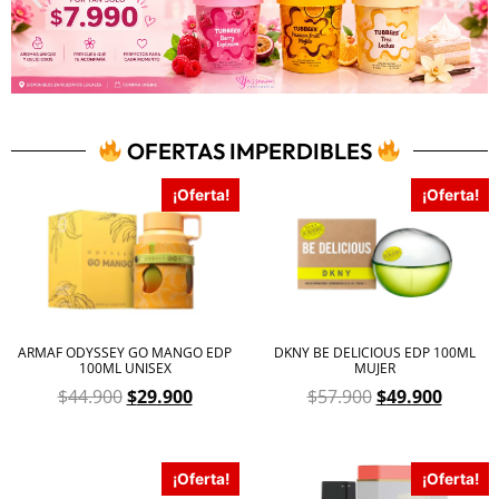
OFERTAS IMPERDIBLES
¡Oferta!
¡Oferta!
ARMAF ODYSSEY GO MANGO EDP
DKNY BE DELICIOUS EDP 100ML
100ML UNISEX
MUJER
$
44.900
$
29.900
$
57.900
$
49.900
¡Oferta!
¡Oferta!