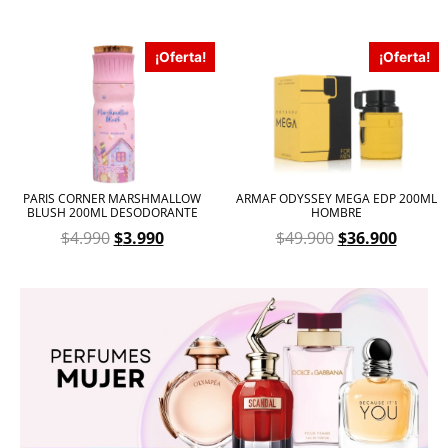
¡Oferta!
¡Oferta!
PARIS CORNER MARSHMALLOW
ARMAF ODYSSEY MEGA EDP 200ML
BLUSH 200ML DESODORANTE
HOMBRE
$
4.990
$
3.990
$
49.900
$
36.900