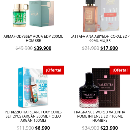
ARMAF ODYSSEY AQUA EDP 200ML
LATTAFA ANA ABIYEDH CORAL EDP
HOMBRE
60ML MUJER
$
49.900
$
39.900
$
21.900
$
17.900
¡Oferta!
¡Oferta!
PETRIZZIO HAIR CARE FOXY CURLS
FRAGRANCE WORLD VALENTIA
SET 2PCS (ARGÁN 300ML + OLEO
ROME INTENSE EDP 100ML
ARGÁN 100ML)
HOMBRE
$
11.900
$
6.990
$
34.900
$
23.900