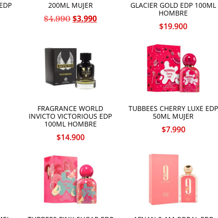
 EDP
200ML MUJER
GLACIER GOLD EDP 100ML
HOMBRE
$
3.990
$
4.990
$
19.900
D
FRAGRANCE WORLD
TUBBEES CHERRY LUXE ED
INVICTO VICTORIOUS EDP
50ML MUJER
100ML HOMBRE
$
7.990
$
14.900