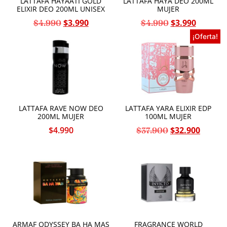
LATTAFA HAYAATI GOLD
LATTAFA HAYA DEO 200ML
ELIXIR DEO 200ML UNISEX
MUJER
$
3.990
$
3.990
$
4.990
$
4.990
¡Oferta!
LATTAFA RAVE NOW DEO
LATTAFA YARA ELIXIR EDP
200ML MUJER
100ML MUJER
$
4.990
$
32.900
$
37.900
ARMAF ODYSSEY BA HA MAS
FRAGRANCE WORLD