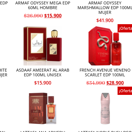
 EDP
ARMAF ODYSSEY MEGA EDP
ARMAF ODYSSEY
60ML HOMBRE
MARSHMALLOW EDP 100M
MUJER
$
15.900
$
26.990
$
41.900
¡Oferta
ITE
ASDAAF AMEERAT AL ARAB
FRENCH AVENUE VENENO
UJER
EDP 100ML UNISEX
SCARLET EDP 100ML
$
15.900
$
28.900
$
34.990
¡Oferta