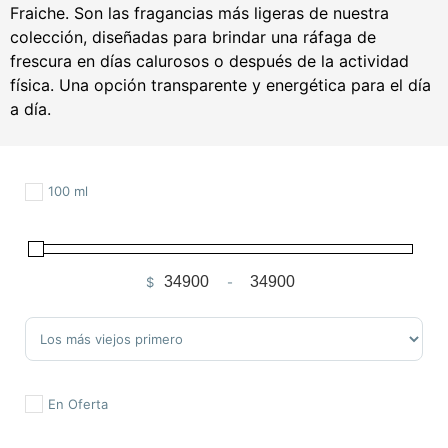
Fraiche. Son las fragancias más ligeras de nuestra
colección, diseñadas para brindar una ráfaga de
frescura en días calurosos o después de la actividad
física. Una opción transparente y energética para el día
a día.
100 ml
$
-
Minimum Price
Maximum Price
Sort Products
En Oferta