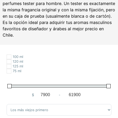
perfumes tester para hombre. Un tester es exactamente
la misma fragancia original y con la misma fijación, pero
en su caja de prueba (usualmente blanca o de cartón).
Es la opción ideal para adquirir tus aromas masculinos
favoritos de diseñador y árabes al mejor precio en
Chile.
100 ml
120 ml
125 ml
75 ml
$
-
Minimum Price
Maximum Price
Sort Products