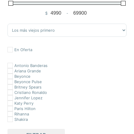
$
-
Minimum Price
Maximum Price
Sort Products
En Oferta
Antonio Banderas
Ariana Grande
Beyonce
Beyonce Pulse
Britney Spears
Cristiano Ronaldo
Jennifer Lopez
Katy Perry
Paris Hilton
Rihanna
Shakira