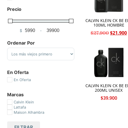
Precio
CALVIN KLEIN CK BE E
100ML HOMBRE
$
-
$
21.900
Minimum Price
Maximum Price
$
27.900
Ordenar Por
Sort Products
En Oferta
En Oferta
CALVIN KLEIN CK BE E
200ML UNISEX
Marcas
$
39.900
Calvin Klein
Lattafa
Maison Alhambra
FILTRAR