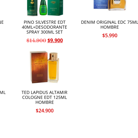
NE
PINO SILVESTRE EDT
DENIM ORIGINAL EDC 75M
40ML+DESODORANTE
HOMBRE
SPRAY 300ML SET
$
5.990
$
9.900
$
14.900
6ML
TED LAPIDUS ALTAMIR
COLOGNE EDT 125ML
HOMBRE
$
24.900