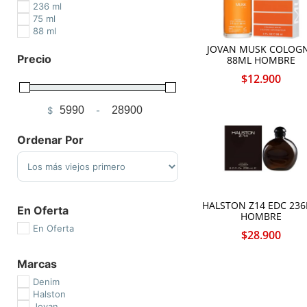
236 ml
75 ml
88 ml
JOVAN MUSK COLOG
Precio
88ML HOMBRE
$
12.900
$
-
Minimum Price
Maximum Price
Ordenar Por
Sort Products
HALSTON Z14 EDC 23
En Oferta
HOMBRE
En Oferta
$
28.900
Marcas
Denim
Halston
Jovan