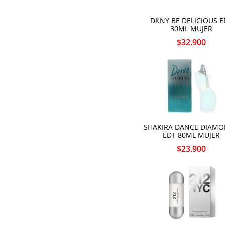
Gres
Guess
Guy Laroche
DKNY BE DELICIOUS E
30ML MUJER
Halloween
Hugo Boss
$
32.900
Issey Miyake
Jennifer Lopez
Joop
Jovan
Kenzo
Lacoste
Lancome
Lattafa
Moschino
SHAKIRA DANCE DIAM
Nike
EDT 80ML MUJER
Nina Ricci
Oscar De La Renta
$
23.900
Paco Rabanne
Paloma Picasso
Paris Hilton
Perry Ellis
Petricio
Ralph Lauren
Revlon
Salvador Dali