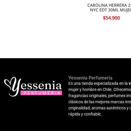
Shakira
CAROLINA HERRERA 2
Ted Lapidus
NYC EDT 30ML MUJE
Tommy Hilfiger
$
54.900
United Colors
Versace
Yves Saint Laurent
Yessenia Perfumería
Es una tienda especializada en la
v
mujer y hombre en Chile. Ofrecemo
fragancias originales, perfumes i
clásicos de las mejores marcas i
originalidad, aromas auténticos y
rápida y confiable.