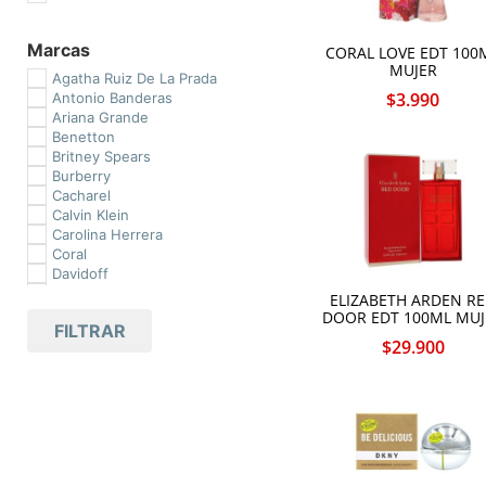
Marcas
CORAL LOVE EDT 100
MUJER
Agatha Ruiz De La Prada
$
3.990
Antonio Banderas
Ariana Grande
Benetton
Britney Spears
Burberry
Cacharel
Calvin Klein
Carolina Herrera
Coral
Davidoff
Diesel
ELIZABETH ARDEN R
Dior
DOOR EDT 100ML MUJ
FILTRAR
DKNY
$
29.900
Dolce & Gabbana
Elizabeth Arden
Elizabeth Taylor
Giorgio Armani
Giorgio Beverly Hills
Givenchy
Gloria Vanderbilt