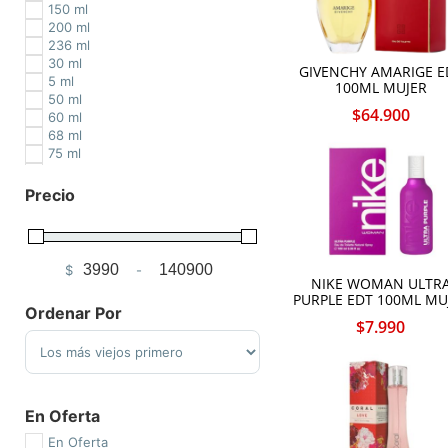
150 ml
200 ml
236 ml
30 ml
GIVENCHY AMARIGE E
5 ml
100ML MUJER
50 ml
$
64.900
60 ml
68 ml
75 ml
80 ml
90 ml
Precio
96 ml
$
-
Minimum Price
Maximum Price
NIKE WOMAN ULTR
PURPLE EDT 100ML MU
Ordenar Por
$
7.990
Sort Products
En Oferta
En Oferta