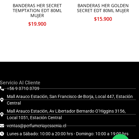
BANDERAS HER SECRET
BANDERAS HER GOLDEN
TEMPTATION EDT 80ML
SECRET EDT 80ML MUJER
MUJER
$
15.900
$
19.900
Servicio Al Cliente
+56 9 3710 3709
Mall Arauco Estación, San Francisco de Borja, Local 447, Estación
Central
Mall Arauco Estación, Av Libertador Bernardo O’Higgins 3156,
Local 1051, Estación Central
ventas@perfumeriayessenia.cl
Lunes a Sábado: 10:00 a 20:00 hrs - Domingo: 10:00 a 19:00 hrs