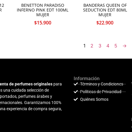
12
BENETTON PARADISO
BANDERAS QUEEN OF
R
INFERNO PINK EDT 100ML
SEDUCTION EDT 80ML
MUJER
MUJER
$
15.900
$
22.900
1
2
3
4
5
→
Información
enta de perfumes originales
para
Términos y Condiciones
s una cuidada selección de
Políticas de Privacidad
mportados, perfumes árabes y
Quiénes Somos
nternacionales. Garantizamos 100%
 una experiencia de compra segura,