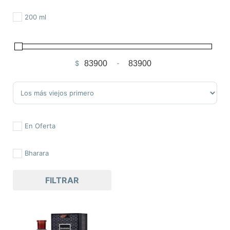
200 ml
$
-
Minimum Price
Maximum Price
Sort Products
En Oferta
Bharara
FILTRAR