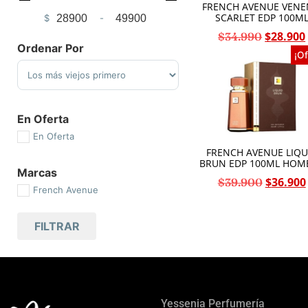
FRENCH AVENUE VEN
SCARLET EDP 100M
$
-
Minimum Price
Maximum Price
$
28.900
$
34.990
Ordenar Por
¡Of
Sort Products
En Oferta
En Oferta
FRENCH AVENUE LIQU
BRUN EDP 100ML HOM
Marcas
$
36.900
$
39.900
French Avenue
FILTRAR
Yessenia Perfumería