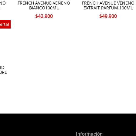
ENO
FRENCH AVENUE VENENO
FRENCH AVENUE VENENO
L
BIANCO100ML
EXTRAIT PARFUM 100ML
$
42.900
$
49.900
erta!
ID
BRE
Información