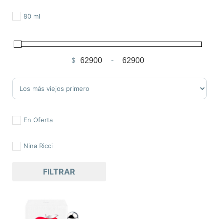
80 ml
$
-
Minimum Price
Maximum Price
Sort Products
En Oferta
Nina Ricci
FILTRAR