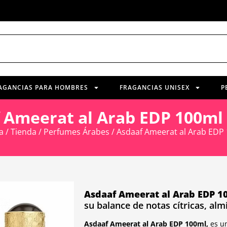
AGANCIAS PARA HOMBRES
FRAGANCIAS UNISEX
P
 Ameerat al Arab EDP 100ml
a
/
Tienda
/
Perfumes Árabes
/ Asdaaf Ameerat al Arab EDP
Asdaaf Ameerat al Arab EDP 1
su balance de notas cítricas, al
Asdaaf Ameerat al Arab EDP 100ml,
es u