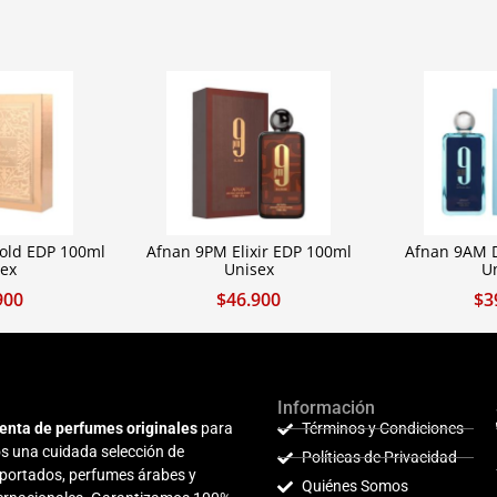
Gold EDP 100ml
Afnan 9PM Elixir EDP 100ml
Afnan 9AM 
ex
Unisex
U
900
$
46.900
$
3
Información
enta de perfumes originales
para
Términos y Condiciones
s una cuidada selección de
Políticas de Privacidad
mportados, perfumes árabes y
Quiénes Somos