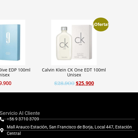
¡Oferta!
Dive EDP 100ml
Calvin Klein CK One EDT 100ml
nisex
Unisex
9.900
$
25.900
$
28.900
Servicio Al Cliente
+56 9 3710 3709
Mall Arauco Estación, San Francisco de Borja, Local 447, Estación
Central