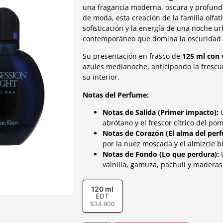
una fragancia moderna, oscura y profund
de moda, esta creación de la familia olfat
sofisticación y la energía de una noche u
contemporáneo que domina la oscuridad co
Su presentación en frasco de
125 ml con 
azules medianoche, anticipando la frescu
su interior.
Notas del Perfume:
Notas de Salida (Primer impacto):
U
abrótano y el frescor cítrico del pom
Notas de Corazón (El alma del per
por la nuez moscada y el almizcle b
Notas de Fondo (Lo que perdura):
U
vainilla, gamuza, pachulí y maderas 
120 ml
EDT
$
34.900