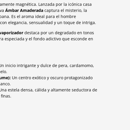
amente magnética. Lanzada por la icónica casa
iva
Ámbar Amaderada
captura el misterio, la
rbana. Es el aroma ideal para el hombre
n elegancia, sensualidad y un toque de intriga.
vaporizador
destaca por un degradado en tonos
ra especiada y el fondo adictivo que esconde en
n inicio intrigante y dulce de pera, cardamomo,
elo.
fume):
Un centro exótico y oscuro protagonizado
lanco.
na estela densa, cálida y altamente seductora de
finas.