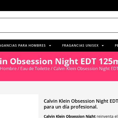
AGANCIAS PARA HOMBRES
FRAGANCIAS UNISEX
P
ein Obsession Night EDT 12
Hombre
/
Eau de Toilette
/ Calvin Klein Obsession Night E
Calvin Klein Obsession Night EDT
para un día profesional.
Calvin Klein Obsession Night
reinventa e