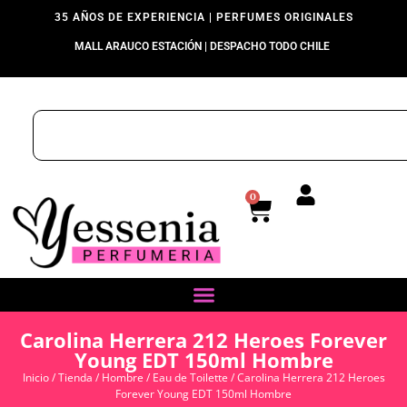
35 AÑOS DE EXPERIENCIA | PERFUMES ORIGINALES
MALL ARAUCO ESTACIÓN | DESPACHO TODO CHILE
0
Carolina Herrera 212 Heroes Forever
Young EDT 150ml Hombre
Inicio
/
Tienda
/
Hombre
/
Eau de Toilette
/ Carolina Herrera 212 Heroes
Forever Young EDT 150ml Hombre