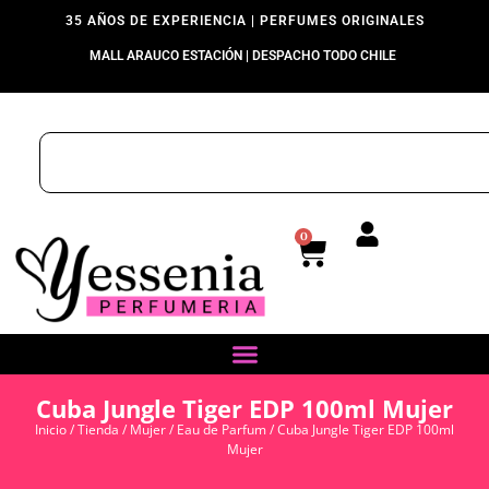
35 AÑOS DE EXPERIENCIA | PERFUMES ORIGINALES
MALL ARAUCO ESTACIÓN | DESPACHO TODO CHILE
0
Cuba Jungle Tiger EDP 100ml Mujer
Inicio
/
Tienda
/
Mujer
/
Eau de Parfum
/ Cuba Jungle Tiger EDP 100ml
Mujer