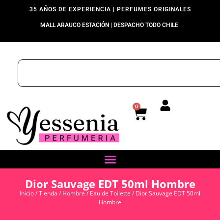
35 AÑOS DE EXPERIENCIA | PERFUMES ORIGINALES
MALL ARAUCO ESTACIÓN | DESPACHO TODO CHILE
0
Dior Sauvage EDT 50ml Hombre
Inicio
/
Tienda
/
Hombre
/
Eau de Toilette
/ Dior Sauvage EDT 50ml
Hombre