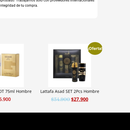
comprobado. Trabajamos sólo con proveedores internacionales
integridad de tu compra.
¡Oferta!
EDT 75ml Hombre
Lattafa Asad SET 2Pcs Hombre
5.900
$
27.900
$
34.900