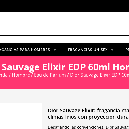
AGANCIAS PARA HOMBRES
FRAGANCIAS UNISEX
P
 Sauvage Elixir EDP 60ml H
enda
/
Hombre
/
Eau de Parfum
/ Dior Sauvage Elixir EDP 6
Dior Sauvage Elixir: fragancia ma
climas fríos con proyección dura
Desafiando las convenciones, Dior Sauvage