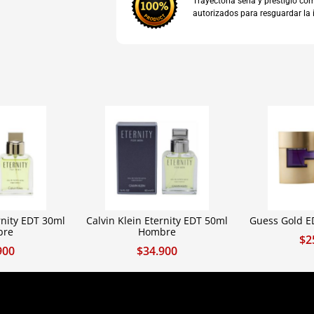
Trayectoria seria y prestigio 
autorizados para resguardar la 
rnity EDT 30ml
Calvin Klein Eternity EDT 50ml
Guess Gold 
bre
Hombre
$
2
900
$
34.900