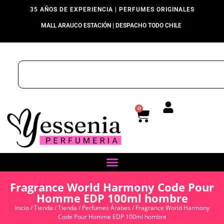
35 AÑOS DE EXPERIENCIA | PERFUMES ORIGINALES
MALL ARAUCO ESTACIÓN | DESPACHO TODO CHILE
0
Fragrance World Harmony Code Pour
Homme EDP 100ml hombre
Inicio
/
Tienda
/
Tienda
/
Perfumes Árabes
/ Fragrance World Harmony
Code Pour Homme EDP 100ml hombre