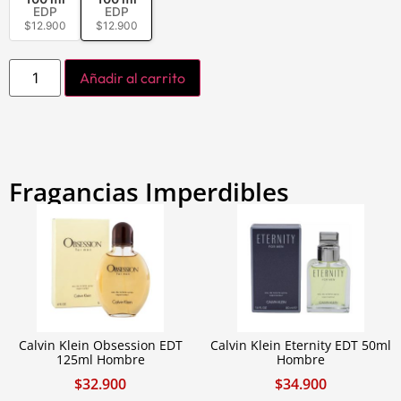
EDP
EDP
$
12.900
$
12.900
Añadir al carrito
Fragancias Imperdibles
Calvin Klein Obsession EDT
Calvin Klein Eternity EDT 50ml
125ml Hombre
Hombre
$
32.900
$
34.900