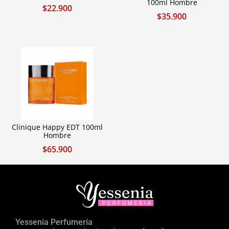
100ml Hombre
$
22.900
$
35.900
Clinique Happy EDT 100ml
Hombre
$
65.900
Yessenia Perfumería