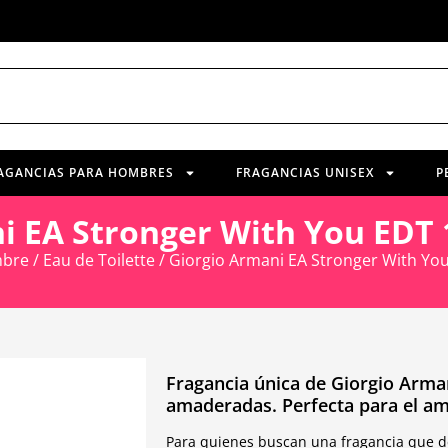
AGANCIAS PARA HOMBRES
FRAGANCIAS UNISEX
P
i EA Stronger With You ED
bre
/
Eau de Toilette
/ Giorgio Armani EA Stronger With Y
Fragancia única de Giorgio Arma
amaderadas. Perfecta para el am
Para quienes buscan una fragancia que de