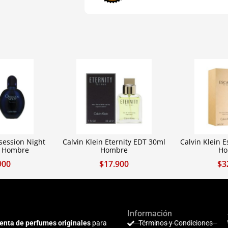
session Night
Calvin Klein Eternity EDT 30ml
Calvin Klein 
l Hombre
Hombre
Ho
900
$
17.900
$
3
Información
enta de perfumes originales
para
Términos y Condiciones