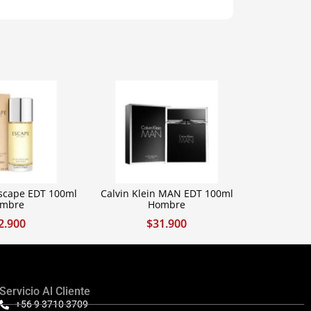
Escape EDT 100ml
Calvin Klein MAN EDT 100ml
mbre
Hombre
2.900
$
31.900
Servicio Al Cliente
+56 9 3710 3709