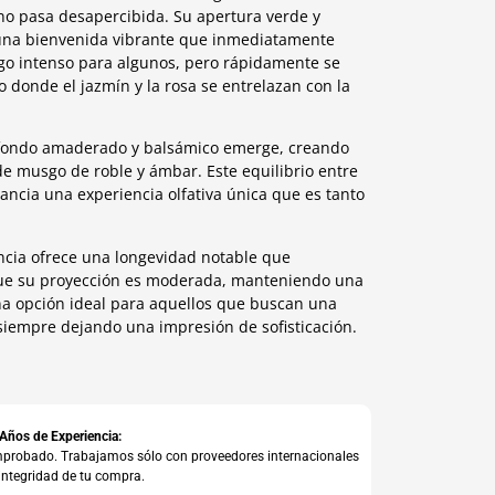
no pasa desapercibida. Su apertura verde y
a una bienvenida vibrante que inmediatamente
algo intenso para algunos, pero rápidamente se
o donde el jazmín y la rosa se entrelazan con la
l fondo amaderado y balsámico emerge, creando
e musgo de roble y ámbar. Este equilibrio entre
ancia una experiencia olfativa única que es tanto
gancia ofrece una longevidad notable que
ue su proyección es moderada, manteniendo una
una opción ideal para aquellos que buscan una
siempre dejando una impresión de sofisticación.
 Años de Experiencia:
comprobado. Trabajamos sólo con proveedores internacionales
integridad de tu compra.