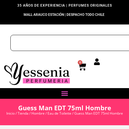
35 AÑOS DE EXPERIENCIA | PERFUMES ORIGINALES
MALL ARAUCO ESTACIÓN | DESPACHO TODO CHILE
0
Guess Man EDT 75ml Hombre
Inicio
/
Tienda
/
Hombre
/
Eau de Toilette
/ Guess Man EDT 75ml Hombre