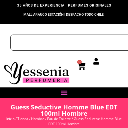
35 AÑOS DE EXPERIENCIA | PERFUMES ORIGINALES
MALL ARAUCO ESTACIÓN | DESPACHO TODO CHILE
0
Guess Seductive Homme Blue EDT
100ml Hombre
Inicio
/
Tienda
/
Hombre
/
Eau de Toilette
/ Guess Seductive Homme Blue
EDT 100ml Hombre