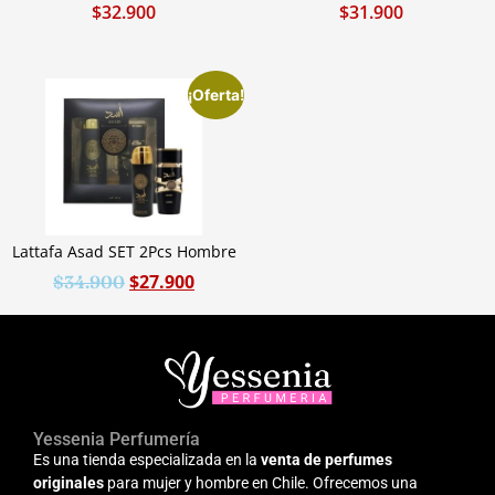
$
32.900
$
31.900
¡Oferta!
Lattafa Asad SET 2Pcs Hombre
$
27.900
$
34.900
Yessenia Perfumería
Es una tienda especializada en la
venta de perfumes
originales
para mujer y hombre en Chile. Ofrecemos una