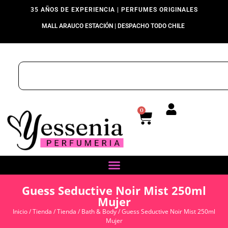
35 AÑOS DE EXPERIENCIA | PERFUMES ORIGINALES
MALL ARAUCO ESTACIÓN | DESPACHO TODO CHILE
0
Guess Seductive Noir Mist 250ml
Mujer
Inicio
/
Tienda
/
Tienda
/
Bath & Body
/ Guess Seductive Noir Mist 250ml
Mujer