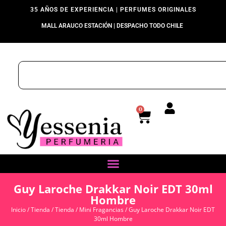
35 AÑOS DE EXPERIENCIA | PERFUMES ORIGINALES
MALL ARAUCO ESTACIÓN | DESPACHO TODO CHILE
0
Guy Laroche Drakkar Noir EDT 30ml
Hombre
Inicio
/
Tienda
/
Tienda
/
Mini Fragancias
/ Guy Laroche Drakkar Noir EDT
30ml Hombre