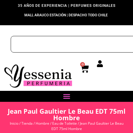
35 AÑOS DE EXPERIENCIA | PERFUMES ORIGINALES
MALL ARAUCO ESTACIÓN | DESPACHO TODO CHILE
0
Jean Paul Gaultier Le Beau EDT 75ml
Hombre
Inicio
/
Tienda
/
Hombre
/
Eau de Toilette
/ Jean Paul Gaultier Le Beau
EDT 75ml Hombre