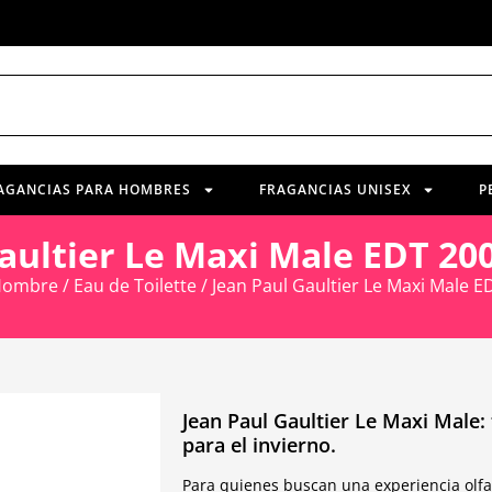
AGANCIAS PARA HOMBRES
FRAGANCIAS UNISEX
P
Gaultier Le Maxi Male EDT 2
ombre
/
Eau de Toilette
/ Jean Paul Gaultier Le Maxi Male
Jean Paul Gaultier Le Maxi Male:
para el invierno.
Para quienes buscan una experiencia olfat