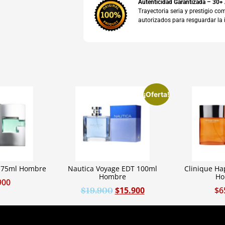
Autenticidad Garantizada – 30+
Trayectoria seria y prestigio 
autorizados para resguardar la 
¡Oferta!
 75ml Hombre
Nautica Voyage EDT 100ml
Clinique H
Hombre
Ho
900
$
15.900
$
6
$
19.900