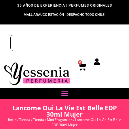
35 AÑOS DE EXPERIENCIA | PERFUMES ORIGINALES
MALL ARAUCO ESTACIÓN | DESPACHO TODO CHILE
0
Lancome Oui La Vie Est Belle EDP
30ml Mujer
Inicio
/
Tienda
/
Tienda
/
Mini Fragancias
/ Lancome Oui La Vie Est Belle
EDP 30ml Mujer