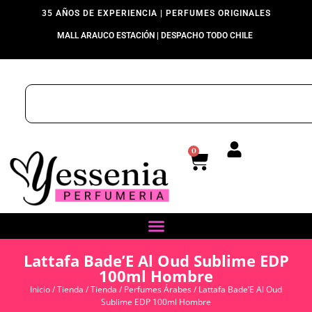
35 AÑOS DE EXPERIENCIA | PERFUMES ORIGINALES
MALL ARAUCO ESTACIÓN | DESPACHO TODO CHILE
0
Lattafa Bade’E Al Oud Sublime EDP
100ml Hombre
Inicio
/
Tienda
/
Tienda
/
Perfumes Árabes
/ Lattafa Bade’E Al Oud
Sublime EDP 100ml Hombre