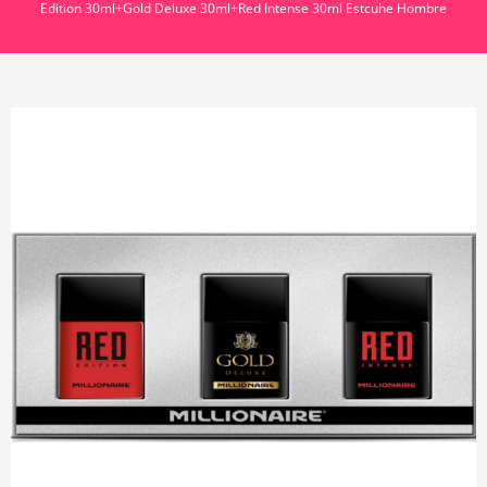
Edition 30ml+Gold Deluxe 30ml+Red Intense 30ml Estcuhe Hombre