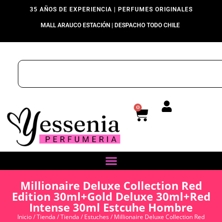
35 AÑOS DE EXPERIENCIA | PERFUMES ORIGINALES
MALL ARAUCO ESTACIÓN | DESPACHO TODO CHILE
0
Millionaire Deluxe Collection Red
Edition 30ml+Gold Deluxe 30ml+Red
Intense 30ml Estcuhe Hombre
Inicio
/
Tienda
/
Tienda
/
Estuches
/ Millionaire Deluxe Collection Red