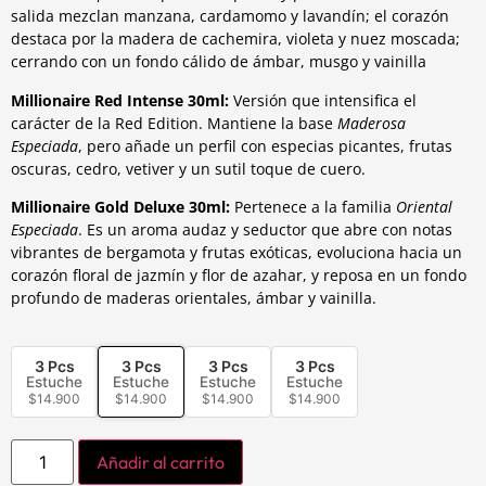
salida mezclan manzana, cardamomo y lavandín; el corazón
destaca por la madera de cachemira, violeta y nuez moscada;
cerrando con un fondo cálido de ámbar, musgo y vainilla
Millionaire Red Intense 30ml:
Versión que intensifica el
carácter de la Red Edition. Mantiene la base
Maderosa
Especiada
, pero añade un perfil con especias picantes, frutas
oscuras, cedro, vetiver y un sutil toque de cuero.
Millionaire Gold Deluxe 30ml:
Pertenece a la familia
Oriental
Especiada
. Es un aroma audaz y seductor que abre con notas
vibrantes de bergamota y frutas exóticas, evoluciona hacia un
corazón floral de jazmín y flor de azahar, y reposa en un fondo
profundo de maderas orientales, ámbar y vainilla.
3 Pcs
3 Pcs
3 Pcs
3 Pcs
Estuche
Estuche
Estuche
Estuche
$
14.900
$
14.900
$
14.900
$
14.900
Añadir al carrito