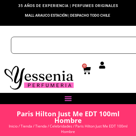
35 AÑOS DE EXPERIENCIA | PERFUMES ORIGINALES
MALL ARAUCO ESTACIÓN | DESPACHO TODO CHILE
0
Paris Hilton Just Me EDT 100ml
Hombre
Inicio
/
Tienda
/
Tienda
/
Celebridades
/ Paris Hilton Just Me EDT 100ml
Hombre