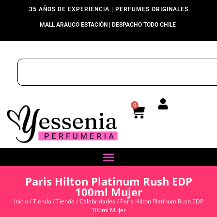
35 AÑOS DE EXPERIENCIA | PERFUMES ORIGINALES
MALL ARAUCO ESTACIÓN | DESPACHO TODO CHILE
0
Paris Hilton Platinum Rush EDP
100ml Mujer
Inicio
/
Tienda
/
Tienda
/
Celebridades
/ Paris Hilton Platinum Rush EDP
100ml Mujer