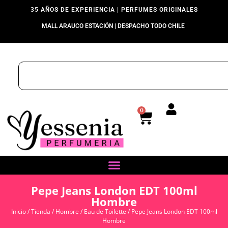
35 AÑOS DE EXPERIENCIA | PERFUMES ORIGINALES
MALL ARAUCO ESTACIÓN | DESPACHO TODO CHILE
0
Pepe Jeans London EDT 100ml
Hombre
Inicio
/
Tienda
/
Hombre
/
Eau de Toilette
/ Pepe Jeans London EDT 100ml
Hombre