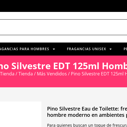
AGANCIAS PARA HOMBRES
FRAGANCIAS UNISEX
P
no Silvestre EDT 125ml Hom
Tienda
/
Tienda
/
Más Vendidos
/ Pino Silvestre EDT 125ml
Pino Silvestre Eau de Toilette: f
hombre moderno en ambientes p
Para quienes buscan un toque de frescura 