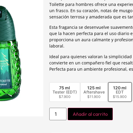
Toilette para hombres ofrece una experie
un frasco. En su corazón, notas de musgo
sensación terrosa y amaderada que es ta
Esta fragancia se desenvuelve suavement
que la hacen perfecta para el uso diario 
proporciona un aura calmante y profesio
laboral.
Ideal para quienes valoran la simplicidad 
convierte en un compañero fiel que resal
Perfecta para un ambiente profesional, es
75 ml
125 ml
120 ml
Tester (EDT)
Aftershave
EDT
$
7.900
$
11.900
$
15.900
Añadir al carrito