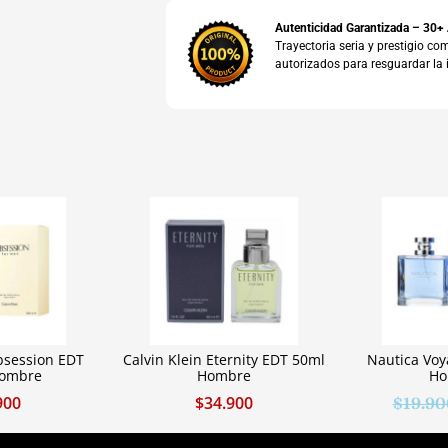
Autenticidad Garantizada – 30+
Trayectoria seria y prestigio 
autorizados para resguardar la 
bsession EDT
Calvin Klein Eternity EDT 50ml
Nautica Vo
Hombre
Hombre
Ho
900
$
34.900
$
19.90