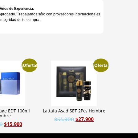
 Años de Experiencia:
comprobado. Trabajamos sólo con proveedores internacionales
integridad de tu compra.
¡Oferta!
¡Oferta!
yage EDT 100ml
Lattafa Asad SET 2Pcs Hombre
mbre
$
27.900
$
34.900
$
15.900
0