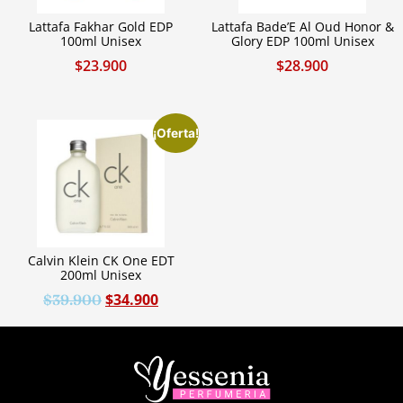
Lattafa Fakhar Gold EDP
Lattafa Bade’E Al Oud Honor &
100ml Unisex
Glory EDP 100ml Unisex
$
23.900
$
28.900
¡Oferta!
Calvin Klein CK One EDT
200ml Unisex
$
34.900
$
39.900