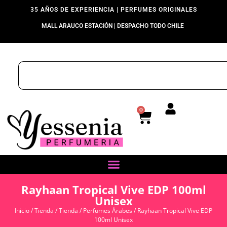
35 AÑOS DE EXPERIENCIA | PERFUMES ORIGINALES
MALL ARAUCO ESTACIÓN | DESPACHO TODO CHILE
0
Rayhaan Tropical Vive EDP 100ml
Unisex
Inicio
/
Tienda
/
Tienda
/
Perfumes Árabes
/ Rayhaan Tropical Vive EDP
100ml Unisex