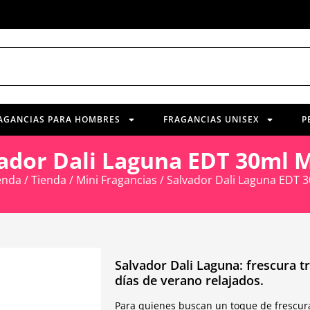
AGANCIAS PARA HOMBRES
FRAGANCIAS UNISEX
P
ador Dali Laguna EDT 30ml 
enda
/
Tienda
/
Mini Fragancias
/ Salvador Dali Laguna EDT 
Salvador Dali Laguna: frescura tr
días de verano relajados.
Para quienes buscan un toque de frescura