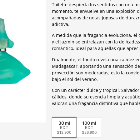
Toilette despierta los sentidos con una me
momento, te envuelve en una explosión de
acompañadas de notas jugosas de durazno
adictiva.
A medida que la fragancia evoluciona, el c
y el jazmín se entrelazan con la delicade
romántico, ideal para aquellas que aprecia
Finalmente, el fondo revela una calidez en
Madagascar, aportando una sensación de 
proyección son moderadas, esto la convie
bajo el sol del verano.
Con un carácter dulce y tropical, Salvado
cálidos, donde su esencia limpia y acuátic
valoran una fragancia distintiva que habl
30 ml
100 ml
EDT
EDT
$
12.900
$
26.900