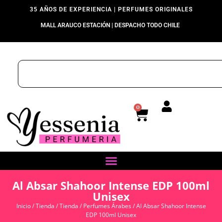
35 AÑOS DE EXPERIENCIA | PERFUMES ORIGINALES
MALL ARAUCO ESTACIÓN | DESPACHO TODO CHILE
0
Al Absar Shahoor Intense EDP 100ml
Unisex
Inicio
/
Tienda
/
Tienda
/
Perfumes Árabes
/ Al Absar Shahoor Intense
EDP 100ml Unisex