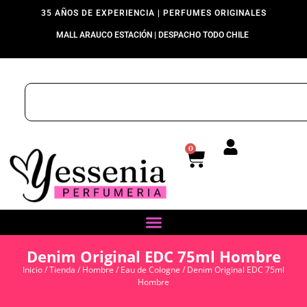
35 AÑOS DE EXPERIENCIA | PERFUMES ORIGINALES
MALL ARAUCO ESTACIÓN | DESPACHO TODO CHILE
0
Denim Original EDC 75ml Hombre
Inicio
/
Tienda
/
Hombre
/
Eau de Cologne
/ Denim Original EDC 75ml
Hombre