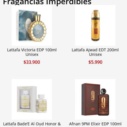
Fragancias Imperdibles
Lattafa Victoria EDP 100ml
Lattafa Ajwad EDT 200ml
Unisex
Unisex
$
33.900
$
5.990
Lattafa Bade’E Al Oud Honor &
Afnan 9PM Elixir EDP 100ml