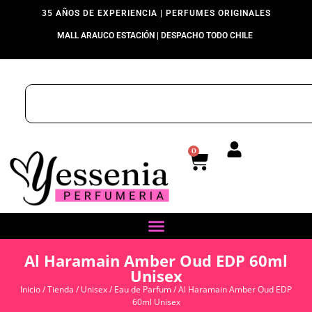
35 AÑOS DE EXPERIENCIA | PERFUMES ORIGINALES
MALL ARAUCO ESTACIÓN | DESPACHO TODO CHILE
0
Al Haramain Amber Oud EDP 60ml
Unisex
Inicio
/
Tienda
/
Unisex
/
Eau de Parfum
/ Al Haramain Amber Oud EDP
60ml Unisex