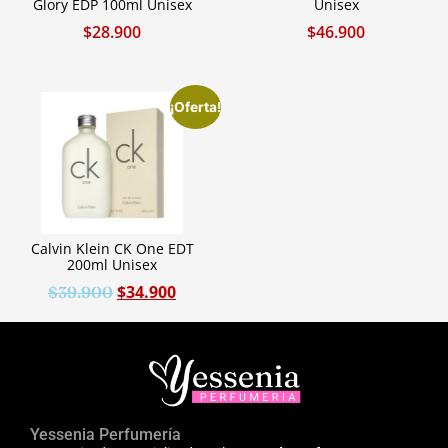
Glory EDP 100ml Unisex
Unisex
$
28.900
$
46.900
¡Oferta!
Calvin Klein CK One EDT
200ml Unisex
$
34.900
$
39.900
Yessenia Perfumería