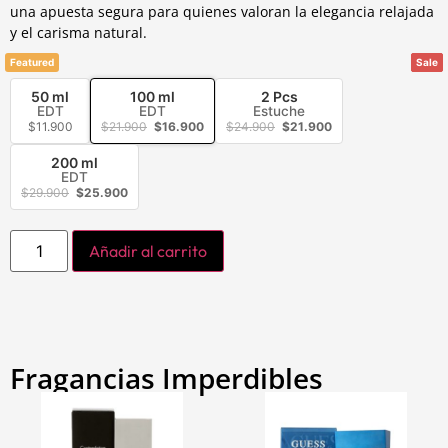
una apuesta segura para quienes valoran la elegancia relajada
y el carisma natural.
Featured
Sale
Sale
Sale
50 ml
100 ml
2 Pcs
EDT
EDT
Estuche
$
11.900
$
21.900
$
16.900
$
24.900
$
21.900
200 ml
EDT
$
29.900
$
25.900
Añadir al carrito
Fragancias Imperdibles