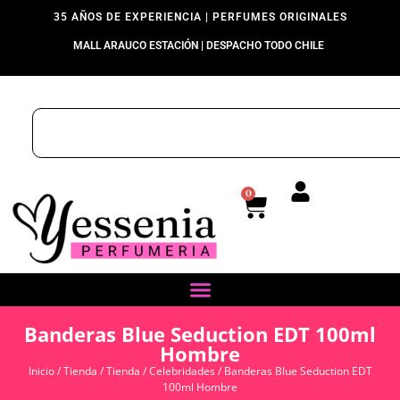
35 AÑOS DE EXPERIENCIA | PERFUMES ORIGINALES
MALL ARAUCO ESTACIÓN | DESPACHO TODO CHILE
0
Banderas Blue Seduction EDT 100ml
Hombre
Inicio
/
Tienda
/
Tienda
/
Celebridades
/ Banderas Blue Seduction EDT
100ml Hombre