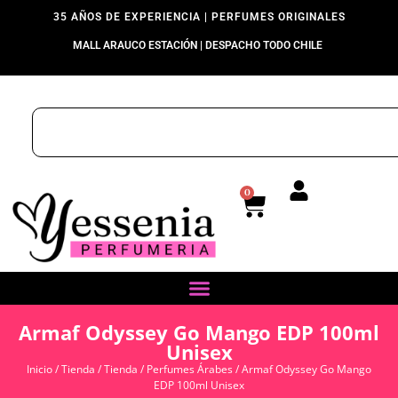
35 AÑOS DE EXPERIENCIA | PERFUMES ORIGINALES
MALL ARAUCO ESTACIÓN | DESPACHO TODO CHILE
0
Armaf Odyssey Go Mango EDP 100ml
Unisex
Inicio
/
Tienda
/
Tienda
/
Perfumes Árabes
/ Armaf Odyssey Go Mango
EDP 100ml Unisex