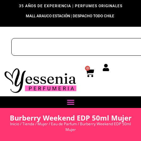
35 AÑOS DE EXPERIENCIA | PERFUMES ORIGINALES
MALL ARAUCO ESTACIÓN | DESPACHO TODO CHILE
0
Burberry Weekend EDP 50ml Mujer
Inicio
/
Tienda
/
Mujer
/
Eau de Parfum
/ Burberry Weekend EDP 50ml
Mujer