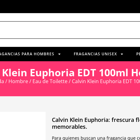
AGANCIAS PARA HOMBRES
FRAGANCIAS UNISEX
P
n Klein Euphoria EDT 100ml 
da
/
Hombre
/
Eau de Toilette
/ Calvin Klein Euphoria EDT 
Calvin Klein Euphoria: frescura f
memorables.
Para quienes buscan una fragancia que com