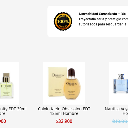
Autenticidad Garantizada – 30+
Trayectoria seria y prestigio 
autorizados para resguardar la 
rnity EDT 30ml
Calvin Klein Obsession EDT
Nautica Vo
bre
125ml Hombre
Ho
900
$
32.900
$
19.90