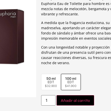
Euphoria Eau de Toilette para hombre es u
mezcla notas de melocotón, bergamota y 
vibrante y refrescante.
A medida que la fragancia evoluciona, su c
madreselva, aportando un carácter elegant
fondo de sándalo y ámbar ofrece una base
impresión memorable en eventos sociales
Con una longevidad notable y proyección
disfrutan de una presencia sutil pero con
causar reacciones diversas, su frescura e
noche de verano.
50 ml
100 ml
EDT
EDT
$
32.900
$
41.900
Añadir al carrito