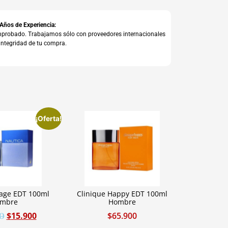
 Años de Experiencia:
comprobado. Trabajamos sólo con proveedores internacionales
integridad de tu compra.
¡Oferta!
yage EDT 100ml
Clinique Happy EDT 100ml
mbre
Hombre
$
15.900
$
65.900
0