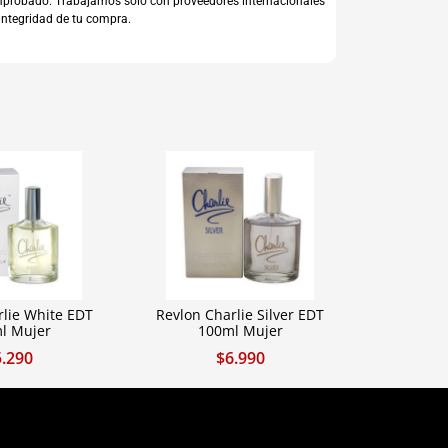
comprobado. Trabajamos sólo con proveedores internacionales
integridad de tu compra.
rlie White EDT
Revlon Charlie Silver EDT
l Mujer
100ml Mujer
5.290
$
6.990