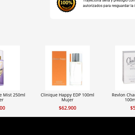
Trayectoria seria y prestigio 
autorizados para resguardar la 
le Mist 250ml
Clinique Happy EDP 100ml
Revlon Cha
er
Mujer
100m
900
$
62.900
$