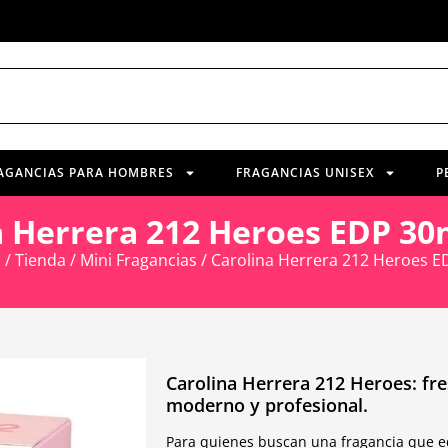
AGANCIAS PARA HOMBRES
FRAGANCIAS UNISEX
P
a Herrera 212 Heroes EDP 30
a
/
Tienda
/
Mini Fragancias
/ Carolina Herrera 212 Heroes E
Carolina Herrera 212 Heroes: fres
moderno y profesional.
Para quienes buscan una fragancia que equ