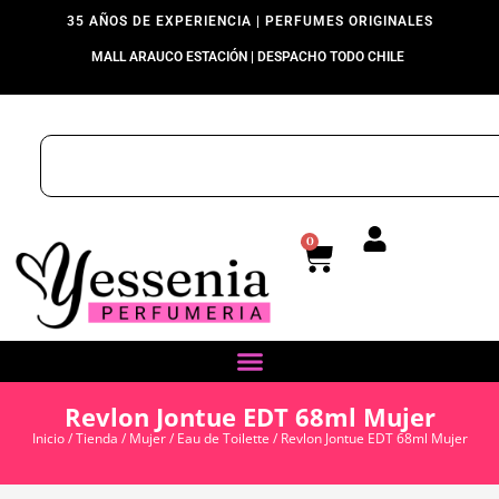
35 AÑOS DE EXPERIENCIA | PERFUMES ORIGINALES
MALL ARAUCO ESTACIÓN | DESPACHO TODO CHILE
0
Revlon Jontue EDT 68ml Mujer
Inicio
/
Tienda
/
Mujer
/
Eau de Toilette
/ Revlon Jontue EDT 68ml Mujer