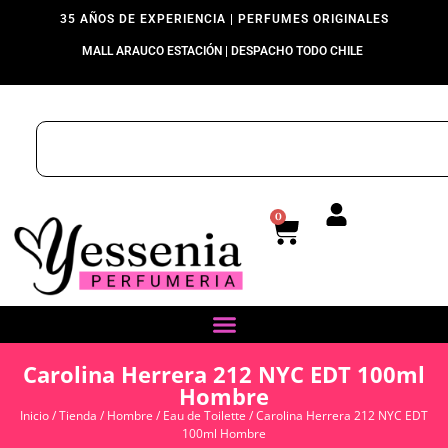
35 AÑOS DE EXPERIENCIA | PERFUMES ORIGINALES
MALL ARAUCO ESTACIÓN | DESPACHO TODO CHILE
0
Carolina Herrera 212 NYC EDT 100ml
Hombre
Inicio
/
Tienda
/
Hombre
/
Eau de Toilette
/ Carolina Herrera 212 NYC EDT
100ml Hombre