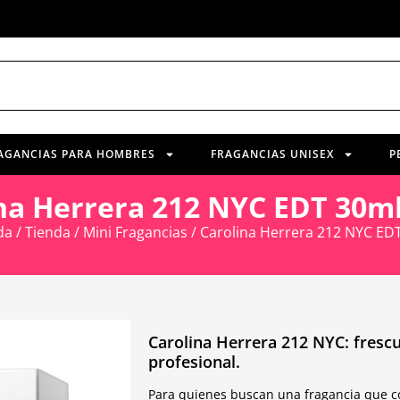
AGANCIAS PARA HOMBRES
FRAGANCIAS UNISEX
P
na Herrera 212 NYC EDT 30m
da
/
Tienda
/
Mini Fragancias
/ Carolina Herrera 212 NYC ED
Carolina Herrera 212 NYC: frescu
profesional.
Para quienes buscan una fragancia que co