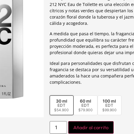
212 NYC Eau de Toilette es una elección 
cítricos y notas verdes que despiertan los
corazón floral donde la tuberosa y el jazm
cálida y acogedora.
A medida que pasa el tiempo, la fraganc
profundidad que equilibra su carácter fre
proyección moderada, es perfecta para el 
profesional donde quieras dejar una impr
Ideal para personalidades que disfrutan d
fragancia se destaca por su versatilidad u
amaderados la hace una compañera perfec
complicaciones.
30 ml
60 ml
100 ml
EDT
EDT
EDT
$
54.900
$
79.900
$
99.900
Añadir al carrito