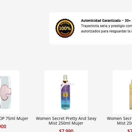
Autenticidad Garantizada – 30+
Trayectoria seria y prestigio 
autorizados para resguardar la 
P 75ml Mujer
Women Secret Pretty And Sexy
Women Secre
Mist 250ml Mujer
Mist 2
900
$
7.990
$