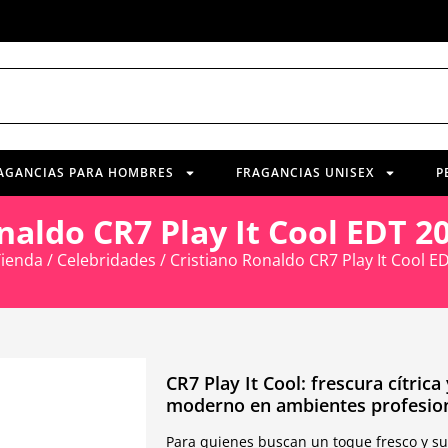
AGANCIAS PARA HOMBRES
FRAGANCIAS UNISEX
P
onaldo CR7 Play It Cool EDT 
ienda
/
Celebridades
/ Cristiano Ronaldo CR7 Play It Cool
CR7 Play It Cool: frescura cítric
moderno en ambientes profesion
Para quienes buscan un toque fresco y suti