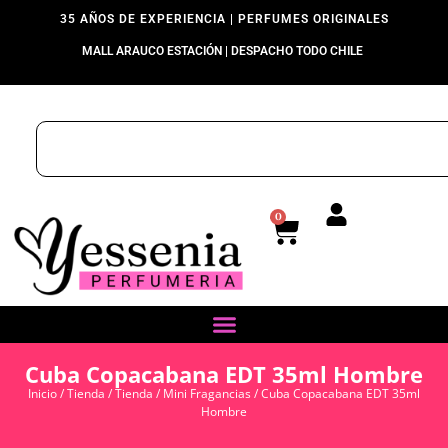
35 AÑOS DE EXPERIENCIA | PERFUMES ORIGINALES
MALL ARAUCO ESTACIÓN | DESPACHO TODO CHILE
0
Cuba Copacabana EDT 35ml Hombre
Inicio
/
Tienda
/
Tienda
/
Mini Fragancias
/ Cuba Copacabana EDT 35ml
Hombre