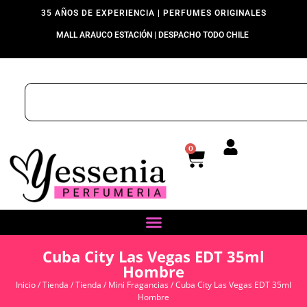
35 AÑOS DE EXPERIENCIA | PERFUMES ORIGINALES
MALL ARAUCO ESTACIÓN | DESPACHO TODO CHILE
0
Cuba City Las Vegas EDT 35ml
Hombre
Inicio
/
Tienda
/
Tienda
/
Mini Fragancias
/ Cuba City Las Vegas EDT 35ml
Hombre